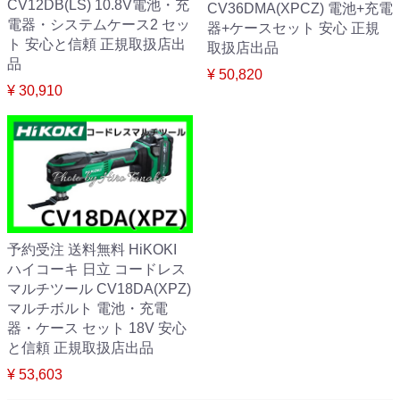
CV12DB(LS) 10.8V電池・充
CV36DMA(XPCZ) 電池+充電
電器・システムケース2 セッ
器+ケースセット 安心 正規
ト 安心と信頼 正規取扱店出
取扱店出品
品
¥ 50,820
¥ 30,910
予約受注 送料無料 HiKOKI
ハイコーキ 日立 コードレス
マルチツール CV18DA(XPZ)
マルチボルト 電池・充電
器・ケース セット 18V 安心
と信頼 正規取扱店出品
¥ 53,603