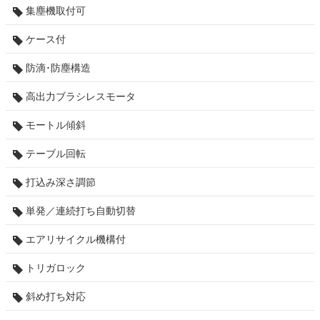
集塵機取付可
ケース付
防滴･防塵構造
高出力ブラシレスモータ
モートル傾斜
テーブル回転
打込み深さ調節
単発／連続打ち自動切替
エアリサイクル機構付
トリガロック
斜め打ち対応