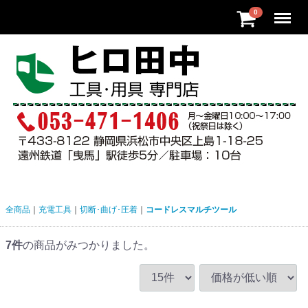
Menu
0
全商品
充電工具
切断･曲げ･圧着
コードレスマルチツール
7
件
の商品がみつかりました。