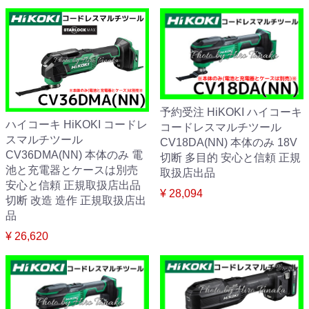
予約受注 HiKOKI ハイコーキ
ハイコーキ HiKOKI コードレ
コードレスマルチツール
スマルチツール
CV18DA(NN) 本体のみ 18V
CV36DMA(NN) 本体のみ 電
切断 多目的 安心と信頼 正規
池と充電器とケースは別売
取扱店出品
安心と信頼 正規取扱店出品
¥ 28,094
切断 改造 造作 正規取扱店出
品
¥ 26,620