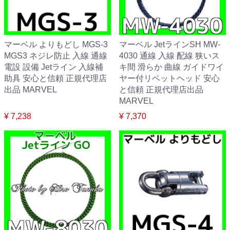
マーベル よりもどし MGS-3
マーベル JetラインSH MW-
MGS3 ネジレ防止 入線 通線
4030 通線 入線 配線 狭いス
電設 設備 Jetライン 入線補
キ間 滑らか 曲線 ガイドワイ
助具 安心と信頼 正規代理店
ヤー付リベットヘッド 安心
出品 MARVEL
と信頼 正規代理店出品
MARVEL
¥ 7,238
¥ 7,370