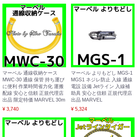
マーベル 通線収納ケース
マーベル よりもどし MGS-1
MWC-30 通線 保管 持ち運び
MGS1 ネジレ防止 入線 通線
に便利 作業時間省力化 運搬
電設 設備 Jetライン 入線補
配線 安心と信頼 正規代理店
助具 安心と信頼 正規代理店
出品 限定特価 MARVEL 30m
出品 MARVEL
¥ 3,740
¥ 5,324