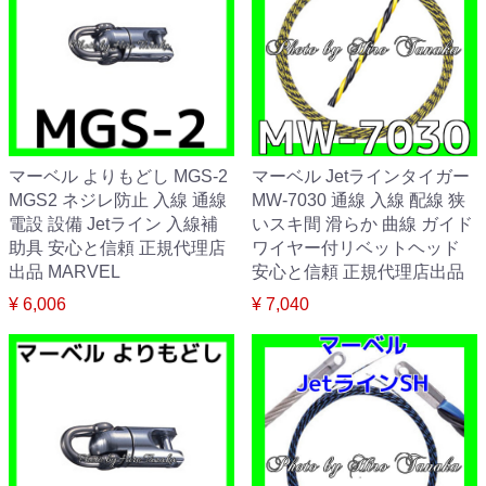
マーベル よりもどし MGS-2
マーベル Jetラインタイガー
MGS2 ネジレ防止 入線 通線
MW-7030 通線 入線 配線 狭
電設 設備 Jetライン 入線補
いスキ間 滑らか 曲線 ガイド
助具 安心と信頼 正規代理店
ワイヤー付リベットヘッド
出品 MARVEL
安心と信頼 正規代理店出品
¥ 6,006
¥ 7,040