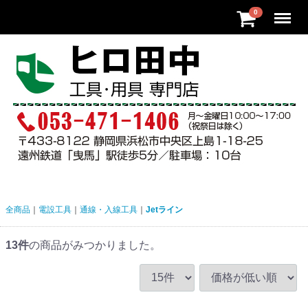
Menu
0
全商品
電設工具
通線・入線工具
Jetライン
13
件
の商品がみつかりました。