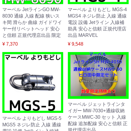
マーベル JetラインGO MW-
マーベル よりもどし MGS-4
8030 通線 入線 配線 狭いス
MGS4 ネジレ防止 入線 通線
キ間 滑らか 曲線 ガイドワイ
電設 設備 Jetライン 入線補
ヤー付リベットヘッド 安心
助具 安心と信頼 正規代理店
と信頼 正規代理店出品 限定
出品 MARVEL
¥ 7,370
¥ 9,548
マーベル ジェットラインタ
イガー MW-7030+通線収納
ケースMWC-30 セット 入線
マーベル よりもどし MGS-5
配線 追加配線 安心と信頼 正
MGS5 ネジレ防止 入線 通線
規代理店出品