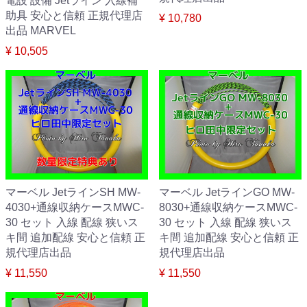
電設 設備 Jetライン 入線補
助具 安心と信頼 正規代理店
¥ 10,780
出品 MARVEL
¥ 10,505
マーベル JetラインSH MW-
マーベル JetラインGO MW-
4030+通線収納ケースMWC-
8030+通線収納ケースMWC-
30 セット 入線 配線 狭いス
30 セット 入線 配線 狭いス
キ間 追加配線 安心と信頼 正
キ間 追加配線 安心と信頼 正
規代理店出品
規代理店出品
¥ 11,550
¥ 11,550