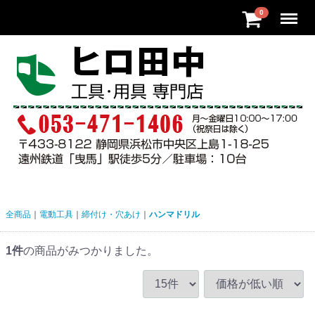
Menu
0
全商品
電動工具
締付け・穴あけ
ハンマドリル
1
件
の商品がみつかりました。